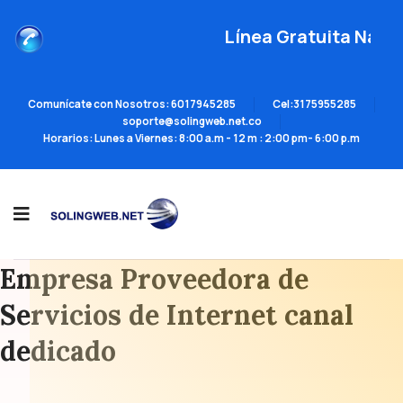
Línea Gratuita Naci
Comunícate con Nosotros: 6017945285
Cel:3175955285
soporte@solingweb.net.co
Horarios: Lunes a Viernes: 8:00 a.m - 12 m : 2:00 pm- 6:00 p.m
SOLINGWEB.NET es una
Empresa Proveedora de
Servicios de Internet canal
dedicado