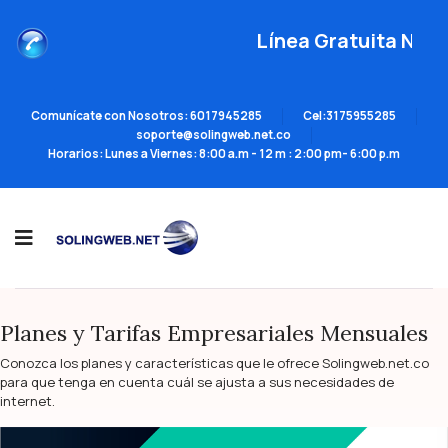
Línea Gratuita Naci
Comunícate con Nosotros: 6017945285
Cel:3175955285
soporte@solingweb.net.co
Horarios: Lunes a Viernes: 8:00 a.m - 12 m : 2:00 pm- 6:00 p.m
INICIO
INF USUARIOS
PLANES Y TARIFAS
Planes y Tarifas Empresariales Mensuales
Conozca los planes y características que le ofrece Solingweb.net.co
para que tenga en cuenta cuál se ajusta a sus necesidades de
internet.