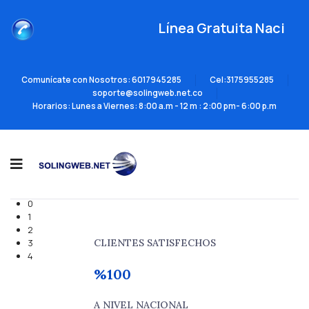
Línea Gratuita Nacional 
Comunícate con Nosotros: 6017945285
Cel:3175955285
soporte@solingweb.net.co
Horarios: Lunes a Viernes: 8:00 a.m - 12 m : 2:00 pm- 6:00 p.m
0
1
2
3
CLIENTES SATISFECHOS
4
%100
A NIVEL NACIONAL