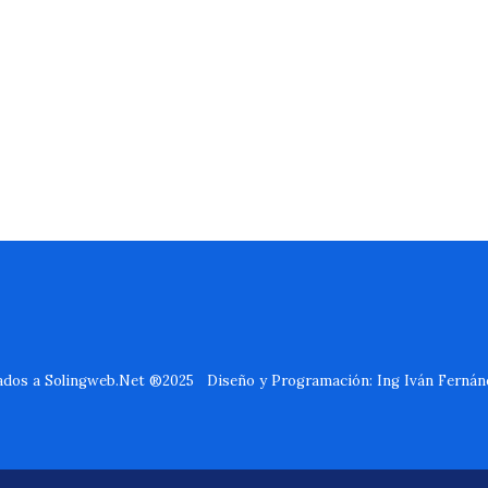
ados a Solingweb.Net ®2025 Diseño y Programación: Ing Iván Fernánd