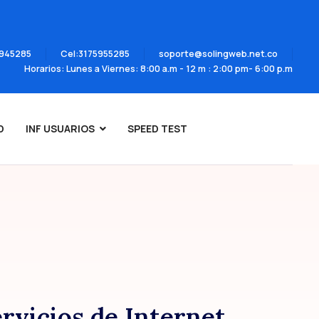
7945285
Cel:3175955285
soporte@solingweb.net.co
Horarios: Lunes a Viernes: 8:00 a.m - 12 m : 2:00 pm- 6:00 p.m
D
INF USUARIOS
SPEED TEST
vicios de Internet