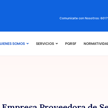
acional 018000196070
Comunícate con Nosotros: 601
UIENES SOMOS
SERVICIOS
PQRSF
NORMATIVIDA
mpresa Proveedora de Ser